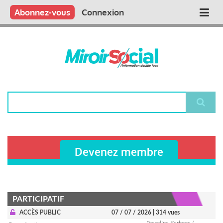
Aller
Qui sommes nous ?
Vous publiez
Nous publions
Contactez-nous
Abonnez-vous
Connexion
Main
au
contenu
navigation
principal
Rechercher
Devenez membre
PARTICIPATIF
ACCÈS PUBLIC
07 / 07 / 2026
| 314 vues
Pascaline Kerhoas /