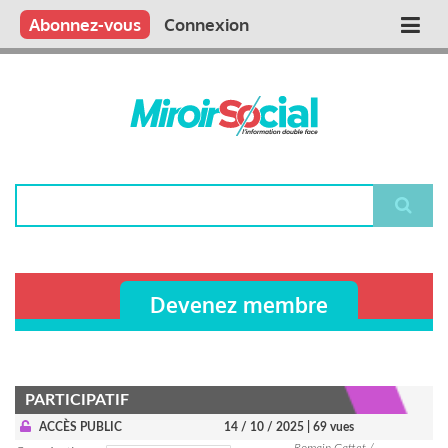
Aller
Qui sommes nous ?
Vous publiez
Nous publions
Contactez-nous
Abonnez-vous
Connexion
Main
au
contenu
navigation
principal
Rechercher
Devenez membre
PARTICIPATIF
ACCÈS PUBLIC
14 / 10 / 2025
| 69 vues
Romain Gattet /