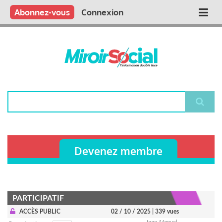
Aller
Qui sommes nous ?
Vous publiez
Nous publions
Contactez-nous
Abonnez-vous
Connexion
Main
au
contenu
navigation
principal
Rechercher
Devenez membre
PARTICIPATIF
ACCÈS PUBLIC
02 / 10 / 2025
| 339 vues
Jean-Manuel