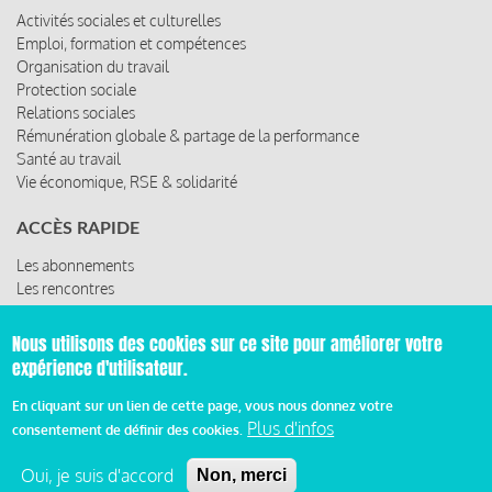
Activités sociales et culturelles
Emploi, formation et compétences
Organisation du travail
Protection sociale
Relations sociales
Rémunération globale & partage de la performance
Santé au travail
Vie économique, RSE & solidarité
ACCÈS RAPIDE
Les abonnements
Les rencontres
Les ressources
Nous utilisons des cookies sur ce site pour améliorer votre
expérience d'utilisateur.
© 2019 Miroir Social - Réalisé par
Cafffeine
En cliquant sur un lien de cette page, vous nous donnez votre
Plus d'infos
consentement de définir des cookies.
Mentions légales et condition générale d’utilisation et
Pied
d’abonnement
Oui, je suis d'accord
Non, merci