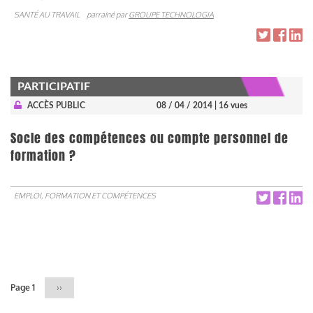
SANTÉ AU TRAVAIL
parrainé par
GROUPE TECHNOLOGIA
PARTICIPATIF
ACCÈS PUBLIC
08 / 04 / 2014
| 16 vues
Socle des compétences ou compte personnel de
formation ?
EMPLOI, FORMATION ET COMPÉTENCES
Pagination
Page 1
Page
››
suivante