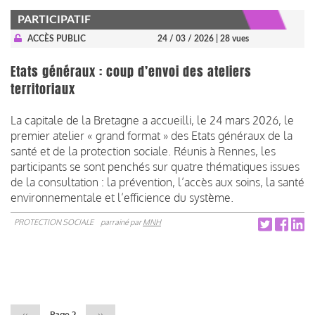
PARTICIPATIF
ACCÈS PUBLIC
24 / 03 / 2026
| 28 vues
Etats généraux : coup d’envoi des ateliers
territoriaux
La capitale de la Bretagne a accueilli, le 24 mars 2026, le
premier atelier « grand format » des Etats généraux de la
santé et de la protection sociale. Réunis à Rennes, les
participants se sont penchés sur quatre thématiques issues
de la consultation : la prévention, l’accès aux soins, la santé
environnementale et l’efficience du système.
PROTECTION SOCIALE
parrainé par
MNH
Pagination
Page
‹‹
Page 2
Page
››