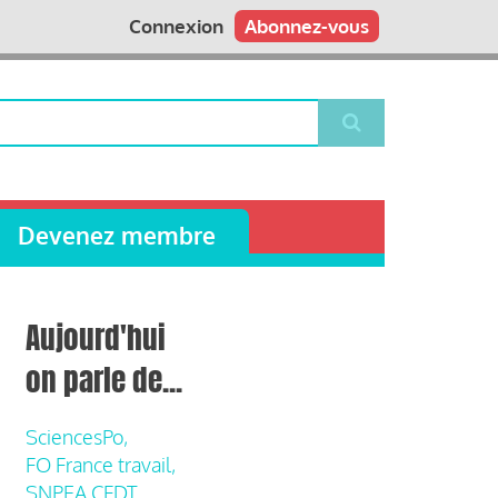
Connexion
Abonnez-vous
Devenez membre
Aujourd'hui
on parle de...
SciencesPo,
FO France travail,
SNPEA CFDT