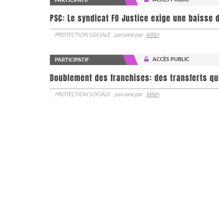
PARTICIPATIF
PSC: Le syndicat FO Justice exige une baisse d
PROTECTION SOCIALE
parrainé par
MNH
ACCÈS PUBLIC
PARTICIPATIF
Doublement des franchises: des transferts qu
PROTECTION SOCIALE
parrainé par
MNH