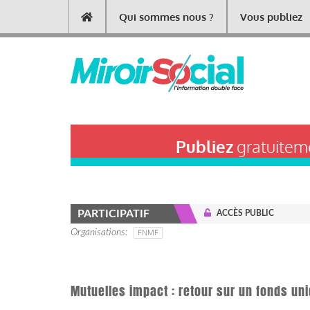
Aller
Qui sommes nous ?
Vous publiez
Main
au
contenu
navigation
principal
Publiez
gratuiteme
PARTICIPATIF
ACCÈS PUBLIC
Organisations
FNMF
Mutuelles impact : retour sur un fonds un