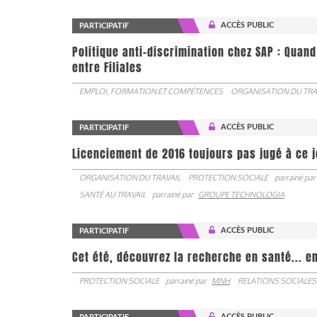
ACCÈS PUBLIC
PARTICIPATIF
Politique anti-discrimination chez SAP : Quand
entre Filiales
EMPLOI, FORMATION ET COMPÉTENCES
ORGANISATION DU TRA
ACCÈS PUBLIC
PARTICIPATIF
Licenciement de 2016 toujours pas jugé à ce 
ORGANISATION DU TRAVAIL
PROTECTION SOCIALE
parrainé par
SANTÉ AU TRAVAIL
parrainé par
GROUPE TECHNOLOGIA
ACCÈS PUBLIC
PARTICIPATIF
Cet été, découvrez la recherche en santé... en
PROTECTION SOCIALE
parrainé par
MNH
RELATIONS SOCIALES
ACCÈS PUBLIC