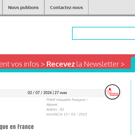
Nous publions
Contactez-nous
Rechercher
nt vos infos >
Recevez
la Newsletter >
02 / 07 / 2026
| 27 vues
FNMF Mutualité Française /
Abonné
Articles : 82
Inscrit(e) le 13 / 03 / 2023
ique en France