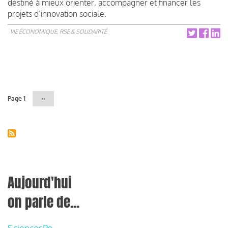
destiné à mieux orienter, accompagner et financer les
projets d’innovation sociale.
VIE ÉCONOMIQUE, RSE & SOLIDARITÉ
Pagination
Page 1
Page
››
suivante
Aujourd'hui
on parle de...
SciencesPo,