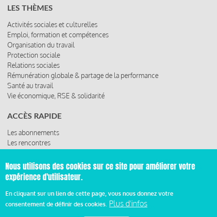
LES THÈMES
Activités sociales et culturelles
Emploi, formation et compétences
Organisation du travail
Protection sociale
Relations sociales
Rémunération globale & partage de la performance
Santé au travail
Vie économique, RSE & solidarité
ACCÈS RAPIDE
Les abonnements
Les rencontres
Les ressources
Nous utilisons des cookies sur ce site pour améliorer votre
expérience d'utilisateur.
© 2019 Miroir Social - Réalisé par
Cafffeine
En cliquant sur un lien de cette page, vous nous donnez votre
Plus d'infos
consentement de définir des cookies.
Mentions légales et condition générale d’utilisation et