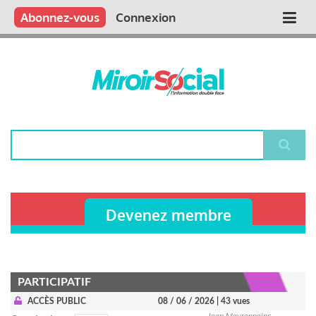
Aller
Qui sommes nous ?
Vous publiez
Nous publions
Contactez-nous
Abonnez-vous
Connexion
Main
au
contenu
navigation
principal
Rechercher
Devenez membre
PARTICIPATIF
ACCÈS PUBLIC
08 / 06 / 2026
| 43 vues
Jean Meyronneinc