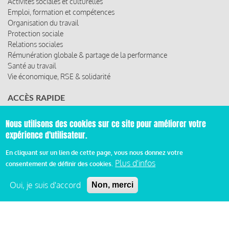
Activités sociales et culturelles
Emploi, formation et compétences
Organisation du travail
Protection sociale
Relations sociales
Rémunération globale & partage de la performance
Santé au travail
Vie économique, RSE & solidarité
ACCÈS RAPIDE
Les abonnements
Nous utilisons des cookies sur ce site pour améliorer votre
Les rencontres
expérience d'utilisateur.
Les ressources
En cliquant sur un lien de cette page, vous nous donnez votre
Plus d'infos
consentement de définir des cookies.
© 2019 Miroir Social - Réalisé par
Cafffeine
Oui, je suis d'accord
Non, merci
Mentions légales et condition générale d’utilisation et
Pied
d’abonnement