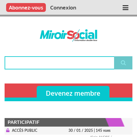
Aller
Qui sommes nous ?
Vous publiez
Nous publions
Contactez-nous
Abonnez-vous
Connexion
Main
au
contenu
navigation
principal
Rechercher
Devenez membre
PARTICIPATIF
ACCÈS PUBLIC
30 / 01 / 2025
| 145 vues
Alain ANDRE /