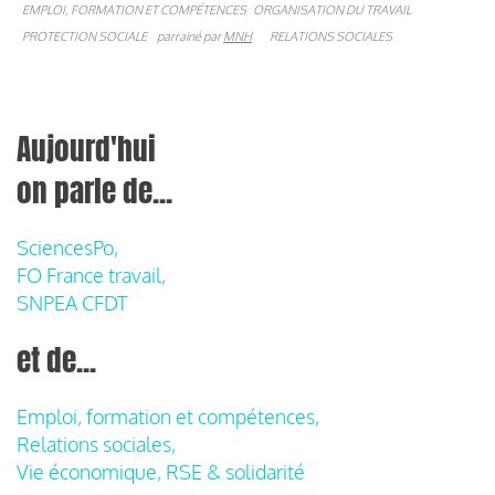
EMPLOI, FORMATION ET COMPÉTENCES
ORGANISATION DU TRAVAIL
PROTECTION SOCIALE
parrainé par
MNH
RELATIONS SOCIALES
Aujourd'hui
on parle de...
SciencesPo,
FO France travail,
SNPEA CFDT
et de...
Emploi, formation et compétences,
Relations sociales,
Vie économique, RSE & solidarité