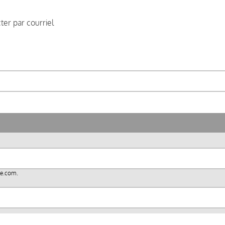
er par courriel
le.com
.