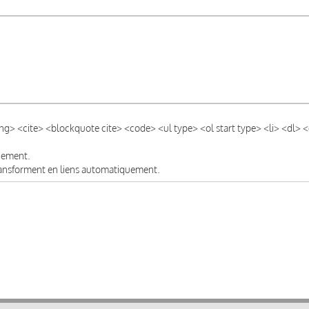
ong> <cite> <blockquote cite> <code> <ul type> <ol start type> <li> <dl>
quement.
transforment en liens automatiquement.