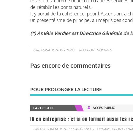
les écoles, comme beaucoup d’autres services p
de rétablir les ponts naturels.
Il y aurait de la cohérence, pour l’Ascension, à c
un présentéisme de principe, au mépris des condi
(*) Amélie Verdier est Directrice Générale de 
ORGANISATION DU TRAVAIL
RELATIONS SOCIALES
Pas encore de commentaires
POUR PROLONGER LA LECTURE
ACCÈS PUBLIC
PARTICIPATIF
IA en entreprise : et si on formait aussi les 
EMPLOI, FORMATION ET COMPÉTENCES
ORGANISATION DU TRA