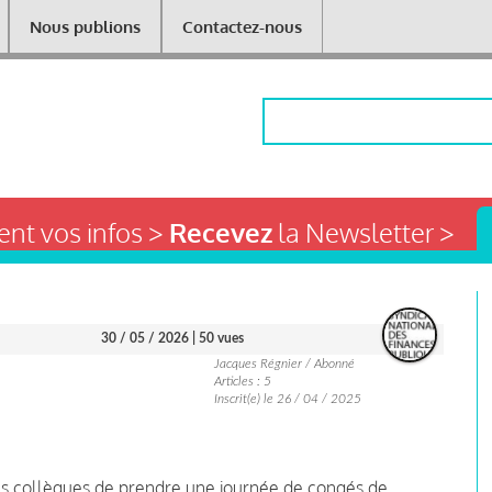
Nous publions
Contactez-nous
Rechercher
nt vos infos >
Recevez
la Newsletter >
30 / 05 / 2026
| 50 vues
Jacques Régnier / Abonné
Articles : 5
Inscrit(e) le 26 / 04 / 2025
 les collègues de prendre une journée de congés de