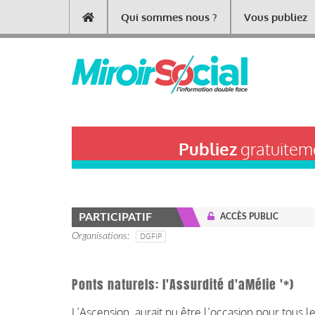
Aller
Qui sommes nous ?
Vous publiez
Main
au
contenu
navigation
principal
Publiez
gratuiteme
PARTICIPATIF
ACCÈS PUBLIC
Organisations
DGFIP
Ponts naturels: l'Assurdité d'aMélie '*)
L’Ascension, aurait pu être l’occasion pour tous