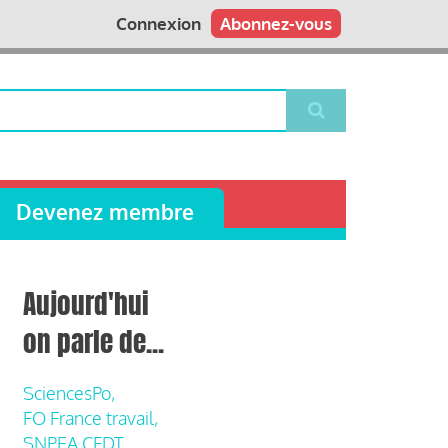
Connexion
Abonnez-vous
Devenez membre
Aujourd'hui
on parle de...
SciencesPo,
FO France travail,
SNPEA CFDT