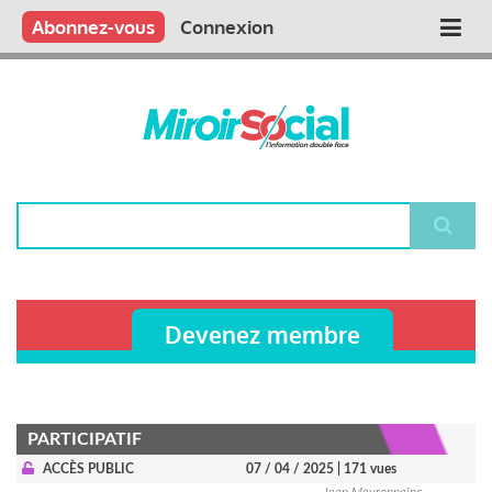
Aller
Qui sommes nous ?
Vous publiez
Nous publions
Contactez-nous
Abonnez-vous
Connexion
Main
au
contenu
navigation
principal
Rechercher
Devenez membre
PARTICIPATIF
ACCÈS PUBLIC
07 / 04 / 2025
| 171 vues
Jean Meyronneinc