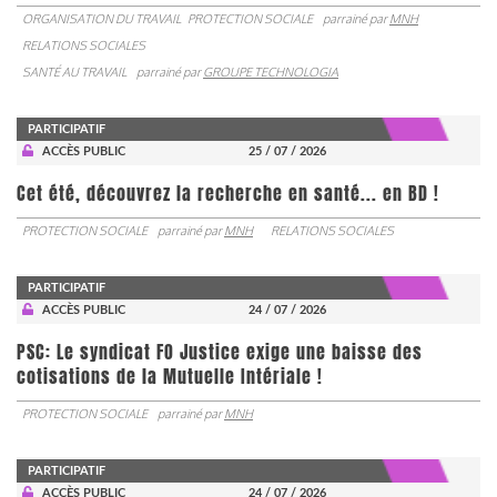
ORGANISATION DU TRAVAIL
PROTECTION SOCIALE
parrainé par
MNH
RELATIONS SOCIALES
SANTÉ AU TRAVAIL
parrainé par
GROUPE TECHNOLOGIA
PARTICIPATIF
ACCÈS PUBLIC
25 / 07 / 2026
Cet été, découvrez la recherche en santé... en BD !
PROTECTION SOCIALE
parrainé par
MNH
RELATIONS SOCIALES
PARTICIPATIF
ACCÈS PUBLIC
24 / 07 / 2026
PSC: Le syndicat FO Justice exige une baisse des
cotisations de la Mutuelle Intériale !
PROTECTION SOCIALE
parrainé par
MNH
PARTICIPATIF
ACCÈS PUBLIC
24 / 07 / 2026