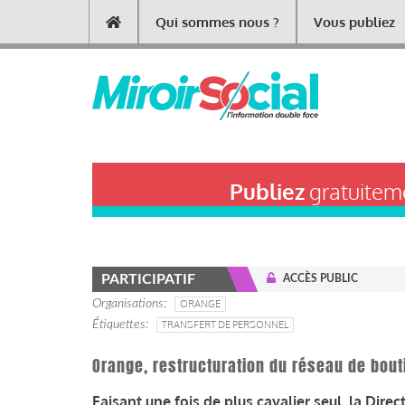
Aller
Qui sommes nous ?
Vous publiez
Main
au
contenu
navigation
principal
Publiez
gratuiteme
PARTICIPATIF
ACCÈS PUBLIC
Organisations
ORANGE
Étiquettes
TRANSFERT DE PERSONNEL
Orange, restructuration du réseau de bout
Faisant une fois de plus cavalier seul, la Di