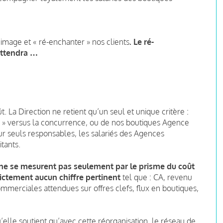
 image et « ré-enchanter » nos clients
.
Le ré-
attendra …
. La Direction ne retient qu’un seul et unique critère :
e » versus la concurrence, ou de nos boutiques Agence
ur seuls responsables, les salariés des Agences
itants.
 ne se mesurent pas seulement par le prisme du coût
rictement aucun chiffre
pertinent
tel que : CA, revenu
mmerciales attendues sur offres clefs, flux en boutiques,
’elle soutient qu’avec cette réorganisation, le réseau de