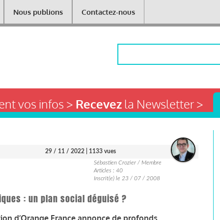
Nous publions
Contactez-nous
Rechercher
nt vos infos >
Recevez
la Newsletter >
29 / 11 / 2022
| 1133 vues
Sébastien Crozier / Membre
Articles : 40
Inscrit(e) le 23 / 07 / 2008
iques : un plan social déguisé ?
rection d’Orange France annonce de profonds