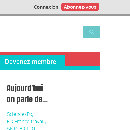
Connexion
Abonnez-vous
Devenez membre
Aujourd'hui
on parle de...
SciencesPo,
FO France travail,
SNPEA CFDT