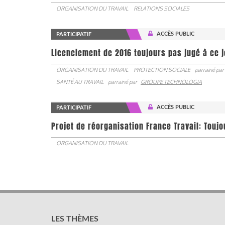
ORGANISATION DU TRAVAIL
RELATIONS SOCIALES
ACCÈS PUBLIC
PARTICIPATIF
Licenciement de 2016 toujours pas jugé à ce 
ORGANISATION DU TRAVAIL
PROTECTION SOCIALE
parrainé par
SANTÉ AU TRAVAIL
parrainé par
GROUPE TECHNOLOGIA
ACCÈS PUBLIC
PARTICIPATIF
Projet de réorganisation France Travail: Touj
ORGANISATION DU TRAVAIL
LES THÈMES