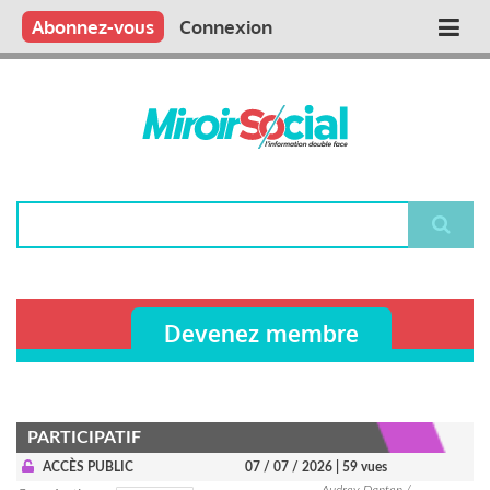
Aller
Qui sommes nous ?
Vous publiez
Nous publions
Contactez-nous
Abonnez-vous
Connexion
Main
au
contenu
navigation
principal
Rechercher
Devenez membre
PARTICIPATIF
ACCÈS PUBLIC
07 / 07 / 2026
| 59 vues
Audrey Danten /