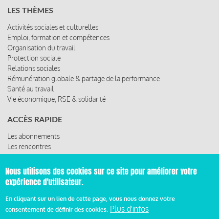
LES THÈMES
Activités sociales et culturelles
Emploi, formation et compétences
Organisation du travail
Protection sociale
Relations sociales
Rémunération globale & partage de la performance
Santé au travail
Vie économique, RSE & solidarité
ACCÈS RAPIDE
Les abonnements
Les rencontres
Les ressources
Nous utilisons des cookies sur ce site pour améliorer votre
expérience d'utilisateur.
© 2019 Miroir Social - Réalisé par
Cafffeine
En cliquant sur un lien de cette page, vous nous donnez votre
Plus d'infos
consentement de définir des cookies.