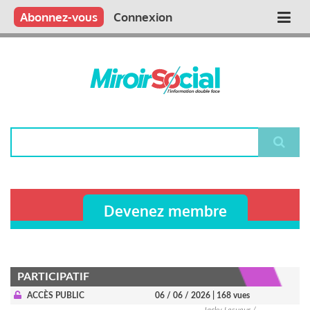
Aller
Qui sommes nous ?
Vous publiez
Nous publions
Contactez-nous
Abonnez-vous
Connexion
Main
au
contenu
navigation
principal
Rechercher
Devenez membre
PARTICIPATIF
ACCÈS PUBLIC
06 / 06 / 2026
| 168 vues
Jacky Lesueur /