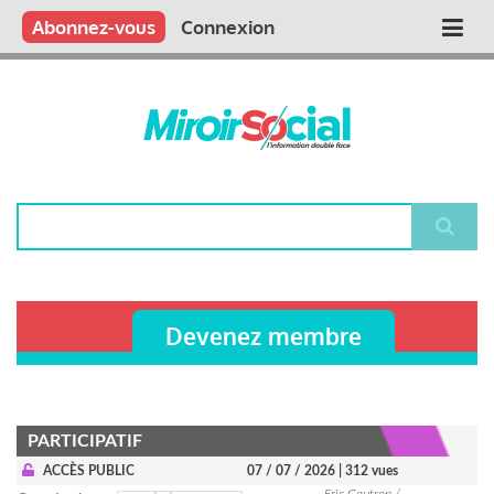
Aller
Qui sommes nous ?
Vous publiez
Nous publions
Contactez-nous
Abonnez-vous
Connexion
Main
au
contenu
navigation
principal
Rechercher
Devenez membre
PARTICIPATIF
ACCÈS PUBLIC
07 / 07 / 2026
| 312 vues
Eric Gautron /