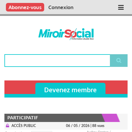
Aller
Qui sommes nous ?
Vous publiez
Nous publions
Contactez-nous
Abonnez-vous
Connexion
Main
au
contenu
navigation
principal
Rechercher
Devenez membre
PARTICIPATIF
ACCÈS PUBLIC
06 / 05 / 2026
| 88 vues
Audrey Danten /