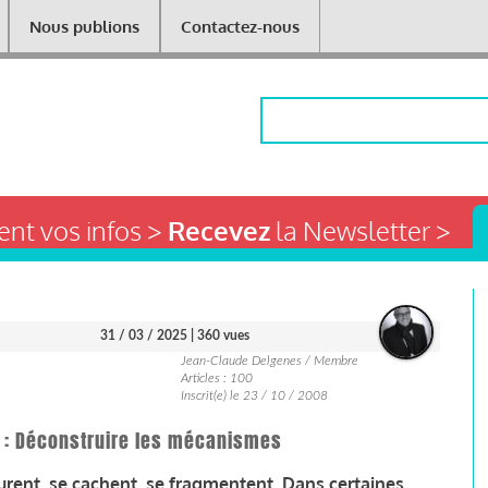
Nous publions
Contactez-nous
Rechercher
nt vos infos >
Recevez
la Newsletter >
31 / 03 / 2025
| 360 vues
Jean-Claude Delgenes / Membre
Articles : 100
Inscrit(e) le 23 / 10 / 2008
 : Déconstruire les mécanismes
rmurent, se cachent, se fragmentent. Dans certaines