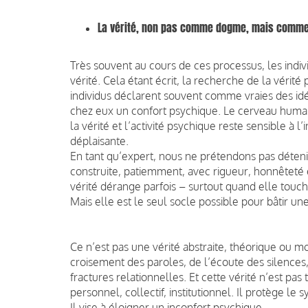
La vérité, non pas comme dogme, mais comm
Très souvent au cours de ces processus, les indiv
vérité. Cela étant écrit, la recherche de la vérité 
individus déclarent souvent comme vraies des id
chez eux un confort psychique. Le cerveau huma
la vérité et l’activité psychique reste sensible à 
déplaisante.
En tant qu’expert, nous ne prétendons pas déteni
construite, patiemment, avec rigueur, honnêteté et
vérité dérange parfois – surtout quand elle touch
Mais elle est le seul socle possible pour bâtir un
Ce n’est pas une vérité abstraite, théorique ou mo
croisement des paroles, de l’écoute des silence
fractures relationnelles. Et cette vérité n’est pas 
personnel, collectif, institutionnel. Il protège l
Il vise à éloigner un inconfort psychique.