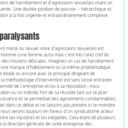
spicions de harcèlement et d’agressions sexuelles visant un
luente. Une double position de pouvoir – hiérarchique et
ion à la fois urgente et extraordinairement complexe.
 paralysants
t moral ou sexuel voire d’agressions sexuelles est
 un homme (une femme aussi mais c’est très rare) clef du
é des missions délicates. Imaginez un cas de harcèlement
r d’une marque d’habillement ou la même problématique
 étoilé ou encore avec le principal dirigeant de
e la méthodologie d’intervention est sans cesse entravée
ennité de l’entreprise et/ou à sa réputation ; nous
ation ou un individu fort de sa réussite tant sur le plan
e-puissance et se permettait des agissements condamnables
iel dans ce débat et ne laissons pas poindre ici le moindre
 nous serons toujours en faveur d’un syndicalisme acteur
tre les injustices et les inégalités. Cela étant dit plusieurs
à la direction générale de cette entreprise des