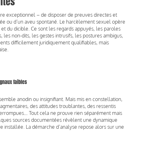
ntes
 dire exceptionnel – de disposer de preuves directes et
istrée ou d’un aveu spontané. Le harcèlement sexuel opère
et du dicible. Ce sont les regards appuyés, les paroles
 les non-dits, les gestes intrusifs, les postures ambigus,
ts difficilement juridiquement qualifiables, mais
ise.
ignaux faibles
 semble anodin ou insignifiant. Mais mis en constellation,
gmentaires, des attitudes troublantes, des ressentis
interrompues… Tout cela ne prouve rien séparément mais
elques sources documentées révèlent une dynamique
e installée. La démarche d’analyse repose alors sur une