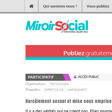
Aller
Qui sommes nous ?
Vous publiez
Main
au
contenu
navigation
principal
Publiez
gratuiteme
PARTICIPATIF
ACCÈS PUBLIC
Organisations
TECHNOLOGIA
Étiquettes
EXPERTISE CSE
HARCÈLEMENT
Harcèlement sexuel et mise sous emprise
Il y a des vérités qui ne crient pas. Elles mu