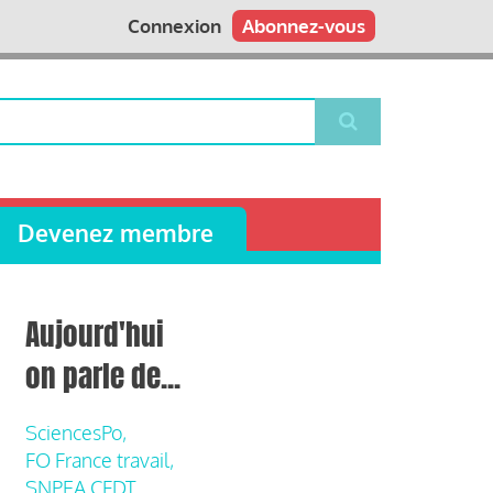
Connexion
Abonnez-vous
Devenez membre
Aujourd'hui
on parle de...
SciencesPo,
FO France travail,
SNPEA CFDT