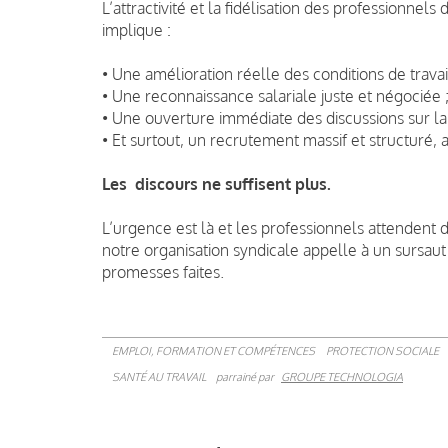
L’attractivité et la fidélisation des professionnel
implique :
• Une amélioration réelle des conditions de travail
• Une reconnaissance salariale juste et négociée 
• Une ouverture immédiate des discussions sur la s
• Et surtout, un recrutement massif et structuré
Les discours ne suffisent plus.
L’urgence est là et les professionnels attendent d
notre organisation syndicale appelle à un sursaut
promesses faites.
EMPLOI, FORMATION ET COMPÉTENCES
PROTECTION SOCIALE
SANTÉ AU TRAVAIL
parrainé par
GROUPE TECHNOLOGIA