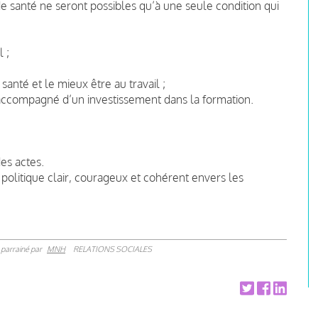
s de santé ne seront possibles qu’à une seule condition qui
 ;
;
anté et le mieux être au travail ;
, accompagné d’un investissement dans la formation.
es actes.
 politique clair, courageux et cohérent envers les
parrainé par
MNH
RELATIONS SOCIALES