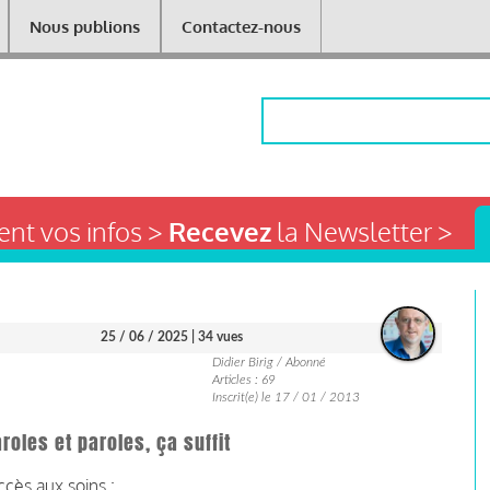
Nous publions
Contactez-nous
Rechercher
nt vos infos >
Recevez
la Newsletter >
25 / 06 / 2025
| 34 vues
Didier Birig / Abonné
Articles : 69
Inscrit(e) le 17 / 01 / 2013
roles et paroles, ça suffit
ccès aux soins :