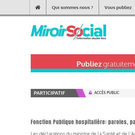
Aller
Qui sommes nous ?
Vous publiez
Main
au
contenu
navigation
principal
Publiez
gratuiteme
PARTICIPATIF
ACCÈS PUBLIC
Fonction Publique hospitalière: paroles, pa
Les déclarations du ministre de la Santé et de l’A