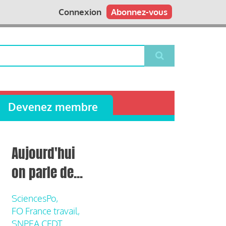
Connexion
Abonnez-vous
Devenez membre
Aujourd'hui
on parle de...
SciencesPo,
FO France travail,
SNPEA CFDT