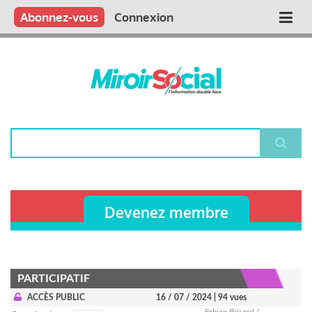
Aller
Qui sommes nous ?
Vous publiez
Nous publions
Contactez-nous
Abonnez-vous
Connexion
Main
au
contenu
navigation
principal
Rechercher
Devenez membre
PARTICIPATIF
ACCÈS PUBLIC
16 / 07 / 2024
| 94 vues
Fabien Brisard /