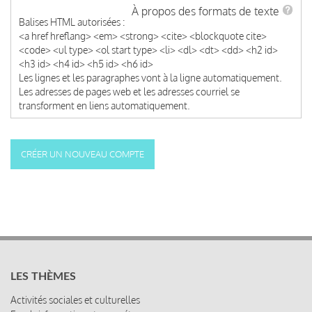
À propos des formats de texte
Balises HTML autorisées :
<a href hreflang> <em> <strong> <cite> <blockquote cite>
<code> <ul type> <ol start type> <li> <dl> <dt> <dd> <h2 id>
<h3 id> <h4 id> <h5 id> <h6 id>
Les lignes et les paragraphes vont à la ligne automatiquement.
Les adresses de pages web et les adresses courriel se
transforment en liens automatiquement.
LES THÈMES
Activités sociales et culturelles