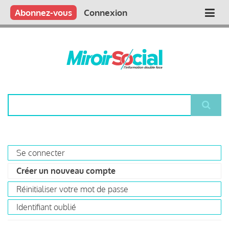
Aller
Qui sommes nous ?
Vous publiez
Nous publions
Contactez-nous
Abonnez-vous
Connexion
Main
au
contenu
navigation
principal
Rechercher
Se connecter
Primary
Créer un nouveau compte
(onglet
tabs
actif)
Réinitialiser votre mot de passe
Identifiant oublié