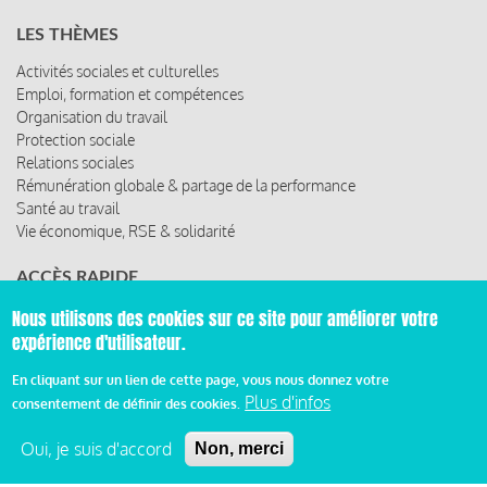
LES THÈMES
Activités sociales et culturelles
Emploi, formation et compétences
Organisation du travail
Protection sociale
Relations sociales
Rémunération globale & partage de la performance
Santé au travail
Vie économique, RSE & solidarité
ACCÈS RAPIDE
Les abonnements
Nous utilisons des cookies sur ce site pour améliorer votre
Les rencontres
expérience d'utilisateur.
Les ressources
En cliquant sur un lien de cette page, vous nous donnez votre
Plus d'infos
consentement de définir des cookies.
Oui, je suis d'accord
© 2019 Miroir Social - Réalisé par
Cafffeine
Non, merci