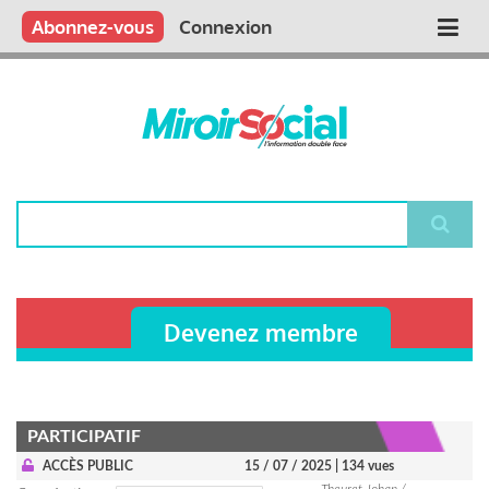
Aller
Qui sommes nous ?
Vous publiez
Nous publions
Contactez-nous
Abonnez-vous
Connexion
Main
au
contenu
navigation
principal
Rechercher
Devenez membre
PARTICIPATIF
ACCÈS PUBLIC
15 / 07 / 2025
| 134 vues
Theuret Johan /