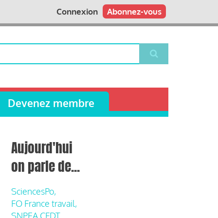
Connexion
Abonnez-vous
Devenez membre
Aujourd'hui
on parle de...
SciencesPo,
FO France travail,
SNPEA CFDT