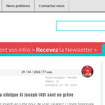
Nous publions
Contactez-nous
Rechercher
nt vos infos >
Recevez
la Newsletter >
29 / 04 / 2026
| 77 vues
Franck Houlgatte / Membre
Articles : 31
Inscrit(e) le 19 / 09 / 2022
a clinique St joseph (49) sont en grève
 joseph en lutte pour de vrais salaires! L’Union Nationale