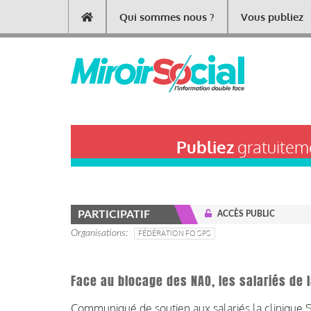
Aller
Qui sommes nous ?
Vous publiez
Main
au
contenu
navigation
principal
Publiez
gratuiteme
PARTICIPATIF
ACCÈS PUBLIC
Organisations
FÉDÉRATION FO SPS
Face au blocage des NAO, les salariés de l
Communiqué de soutien aux salariés la clinique St