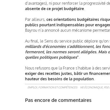
d’avantages), ni pour renforcer la progressivité d
absente de ce projet budgétaire
.
Par ailleurs,
ces orientations budgétaires risq
publics pourtant indispensables pour engager
Bayrou n’a annoncé aucun mécanisme permettant 
Au final, le Sens du service public déplore qu'o
milliards d'économies s'additionnent, les fo
fermeront, les normes seront allégées. Mais on
quelles politiques publiques
"
.
Nous refusons que la France s’habitue à des serv
exiger des recettes justes, bâtir un financemen
hauteur des besoins de la population
.
EMPLOI, FORMATION ET COMPÉTENCES
VIE ÉCONOMIQUE, RSE 
Pas encore de commentaires