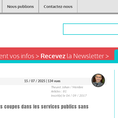
Nous publions
Contactez-nous
Rechercher
nt vos infos >
Recevez
la Newsletter >
15 / 07 / 2025
| 134 vues
Theuret Johan / Membre
Articles : 81
Inscrit(e) le 04 / 09 / 2017
es coupes dans les services publics sans