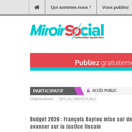
Aller
Qui sommes nous ?
Vous publiez
Main
au
contenu
navigation
principal
Publiez
gratuiteme
PARTICIPATIF
ACCÈS PUBLIC
Organisations
SENS DU SERVICE PUBLIC
Budget 2026 : François Bayrou mise sur d
avancer sur la justice fiscale