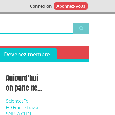
Connexion
Abonnez-vous
Devenez membre
Aujourd'hui
on parle de...
SciencesPo,
FO France travail,
SNPEA CFDT