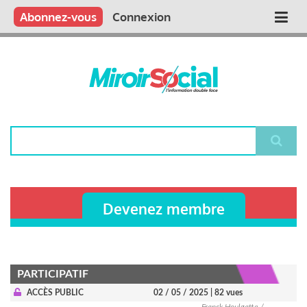
Aller
Qui sommes nous ?
Vous publiez
Nous publions
Contactez-nous
Abonnez-vous
Connexion
Main
au
contenu
navigation
principal
Rechercher
Devenez membre
PARTICIPATIF
ACCÈS PUBLIC
02 / 05 / 2025
| 82 vues
Franck Houlgatte /