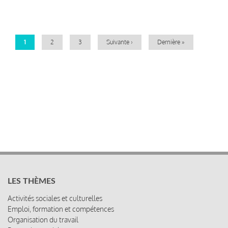
Pagination
Page
1
Page
2
Page
3
Page
Suivante ›
Dernière
Dernière »
courante
suivante
page
LES THÈMES
Activités sociales et culturelles
Emploi, formation et compétences
Organisation du travail