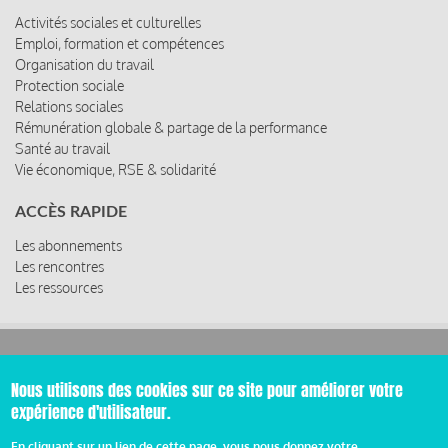
Activités sociales et culturelles
Emploi, formation et compétences
Organisation du travail
Protection sociale
Relations sociales
Rémunération globale & partage de la performance
Santé au travail
Vie économique, RSE & solidarité
ACCÈS RAPIDE
Les abonnements
Les rencontres
Les ressources
© 2019 Miroir Social - Réalisé par
Cafffeine
Nous utilisons des cookies sur ce site pour améliorer votre
expérience d'utilisateur.
Mentions légales et condition générale d’utilisation et
Pied
d’abonnement
En cliquant sur un lien de cette page, vous nous donnez votre