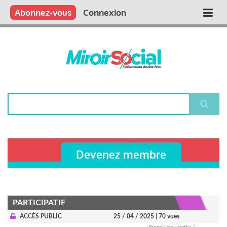
Aller
Qui sommes nous ?
Vous publiez
Nous publions
Contactez-nous
Abonnez-vous
Connexion
Main
au
contenu
navigation
principal
Rechercher
Devenez membre
PARTICIPATIF
ACCÈS PUBLIC
25 / 04 / 2025
| 70 vues
Franck Houlgatte /