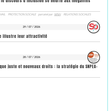
 le discours d’inclusion se heurte aux inégalités
VAIL
PROTECTION SOCIALE
parrainé par
MNH
RELATIONS SOCIALES
29 / 07 / 2026
illustre leur attractivité
28 / 07 / 2026
que juste et nouveaux droits : la stratégie du SNPEA-