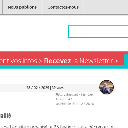
Nous publions
Contactez-nous
Rechercher
nt vos infos >
Recevez
la Newsletter >
28 / 02 / 2025
| 39 vues
Thierry Beaudet / Membre
Articles : 41
Inscrit(e) le 03 / 12 / 2010
galité
e l'égalité » organisé le 25 février visait à décrypter les