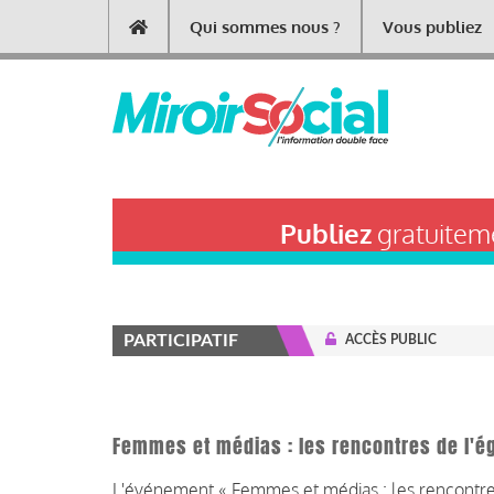
Aller
Qui sommes nous ?
Vous publiez
Main
au
contenu
navigation
principal
Publiez
gratuiteme
PARTICIPATIF
ACCÈS PUBLIC
Femmes et médias : les rencontres de l'é
L'événement « Femmes et médias : les rencontres d