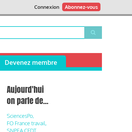
Connexion
Abonnez-vous
Devenez membre
Aujourd'hui
on parle de...
SciencesPo,
FO France travail,
SNPEA CFDT