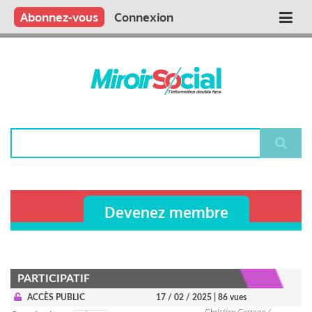
Aller
Qui sommes nous ?
Vous publiez
Nous publions
Contactez-nous
Abonnez-vous
Connexion
Main
au
contenu
navigation
principal
Rechercher
Devenez membre
PARTICIPATIF
ACCÈS PUBLIC
17 / 02 / 2025
| 86 vues
Christian Carrega /