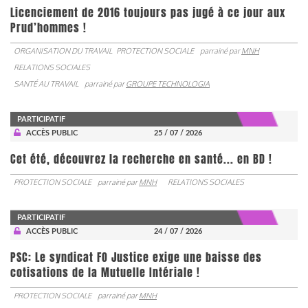
Licenciement de 2016 toujours pas jugé à ce jour aux
Prud’hommes !
ORGANISATION DU TRAVAIL
PROTECTION SOCIALE
parrainé par
MNH
RELATIONS SOCIALES
SANTÉ AU TRAVAIL
parrainé par
GROUPE TECHNOLOGIA
PARTICIPATIF
ACCÈS PUBLIC
25 / 07 / 2026
Cet été, découvrez la recherche en santé... en BD !
PROTECTION SOCIALE
parrainé par
MNH
RELATIONS SOCIALES
PARTICIPATIF
ACCÈS PUBLIC
24 / 07 / 2026
PSC: Le syndicat FO Justice exige une baisse des
cotisations de la Mutuelle Intériale !
PROTECTION SOCIALE
parrainé par
MNH