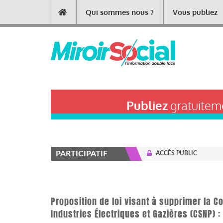
Aller
Qui sommes nous ?
Vous publiez
Main
au
contenu
navigation
principal
Publiez
gratuiteme
PARTICIPATIF
ACCÈS PUBLIC
Proposition de loi visant à supprimer la 
Industries Électriques et Gazières (CSNP) 