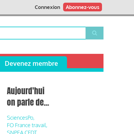
Connexion
Abonnez-vous
Devenez membre
Aujourd'hui
on parle de...
SciencesPo,
FO France travail,
SNPEA CFDT