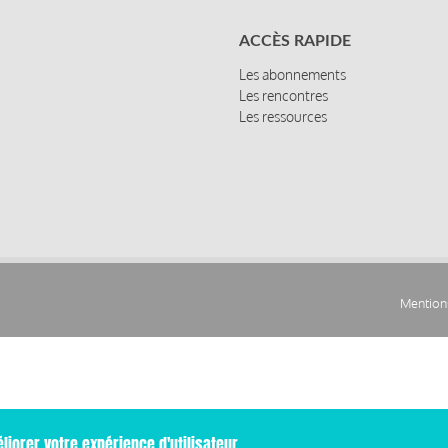
ACCÈS RAPIDE
Les abonnements
Les rencontres
Les ressources
Mentions
Pied
de
page
liorer votre expérience d'utilisateur.