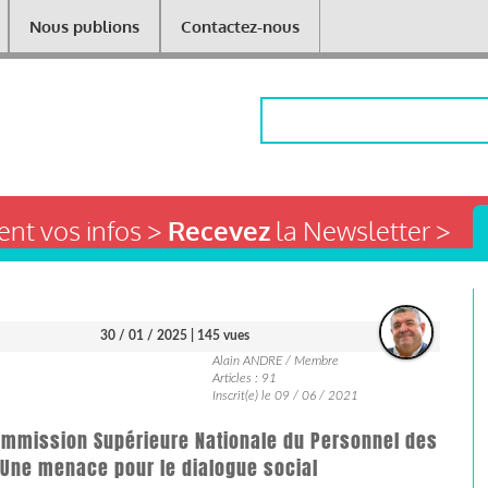
Nous publions
Contactez-nous
Rechercher
nt vos infos >
Recevez
la Newsletter >
30 / 01 / 2025
| 145 vues
Alain ANDRE / Membre
Articles : 91
Inscrit(e) le 09 / 06 / 2021
Commission Supérieure Nationale du Personnel des
: Une menace pour le dialogue social