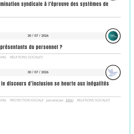
imination syndicale à l'épreuve des systèmes de
30 / 07 / 2026
représentants du personnel ?
VAIL
RELATIONS SOCIALES
30 / 07 / 2026
 le discours d’inclusion se heurte aux inégalités
VAIL
PROTECTION SOCIALE
parrainé par
MNH
RELATIONS SOCIALES