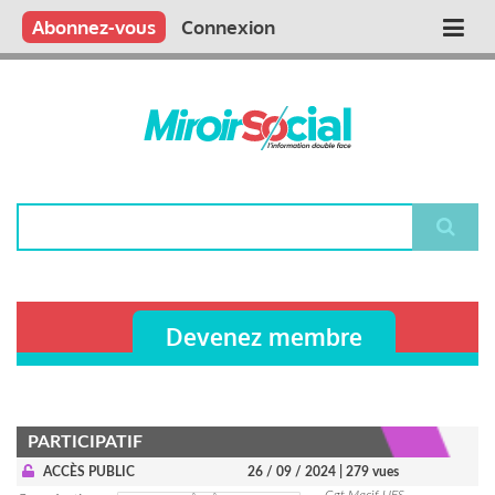
Aller
Qui sommes nous ?
Vous publiez
Nous publions
Contactez-nous
Abonnez-vous
Connexion
Main
au
contenu
navigation
principal
Rechercher
Devenez membre
PARTICIPATIF
ACCÈS PUBLIC
26 / 09 / 2024
| 279 vues
Cgt Macif UES