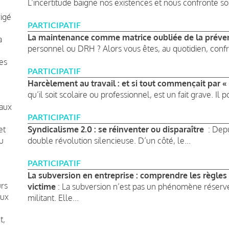
L’incertitude baigne nos existences et nous confronte so
rigé
PARTICIPATIF
u
La maintenance comme matrice oubliée de la préve
à
personnel ou DRH ? Alors vous êtes, au quotidien, confro
es
PARTICIPATIF
Harcèlement au travail : et si tout commençait par « 
qu’il soit scolaire ou professionnel, est un fait grave. Il po
eaux
PARTICIPATIF
et
Syndicalisme 2.0 : se réinventer ou disparaître
: Depu
du
double révolution silencieuse. D’un côté, le...
PARTICIPATIF
La subversion en entreprise : comprendre les règles d
urs
victime
: La subversion n’est pas un phénomène réservé 
aux
militant. Elle...
t,