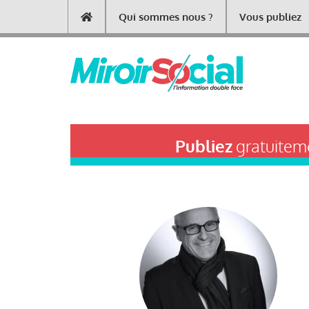
Aller
Qui sommes nous ?
Vous publiez
Main
au
contenu
navigation
principal
Publiez
gratuiteme