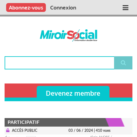
Aller
Qui sommes nous ?
Vous publiez
Nous publions
Contactez-nous
Abonnez-vous
Connexion
Main
au
contenu
navigation
principal
Rechercher
Devenez membre
PARTICIPATIF
ACCÈS PUBLIC
03 / 06 / 2024
| 410 vues
Alain ANDRE /