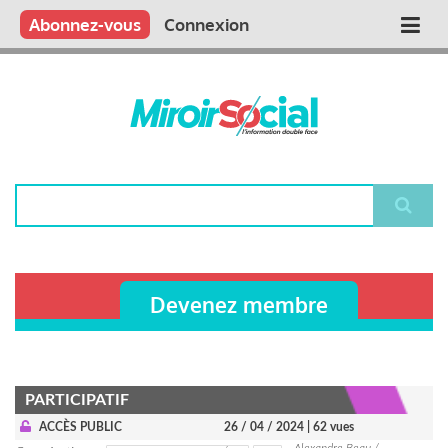
Aller
Qui sommes nous ?
Vous publiez
Nous publions
Contactez-nous
Abonnez-vous
Connexion
Main
au
contenu
navigation
principal
Rechercher
Devenez membre
PARTICIPATIF
ACCÈS PUBLIC
26 / 04 / 2024
| 62 vues
Alexandre Beau /