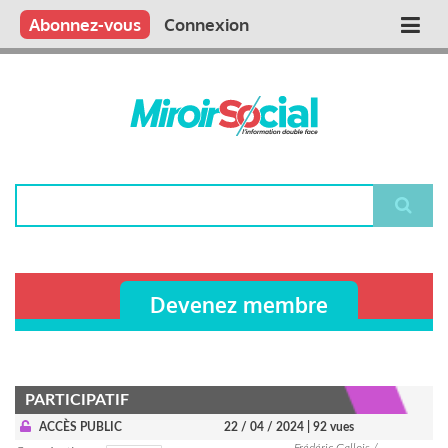
Aller
Qui sommes nous ?
Vous publiez
Nous publions
Contactez-nous
Abonnez-vous
Connexion
Main
au
contenu
navigation
principal
Rechercher
Devenez membre
PARTICIPATIF
ACCÈS PUBLIC
22 / 04 / 2024
| 92 vues
Frédéric Gallois /