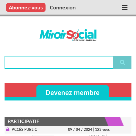
Aller
Qui sommes nous ?
Vous publiez
Nous publions
Contactez-nous
Abonnez-vous
Connexion
Main
au
contenu
navigation
principal
Rechercher
Devenez membre
PARTICIPATIF
ACCÈS PUBLIC
09 / 04 / 2024
| 123 vues
Eric Keller /