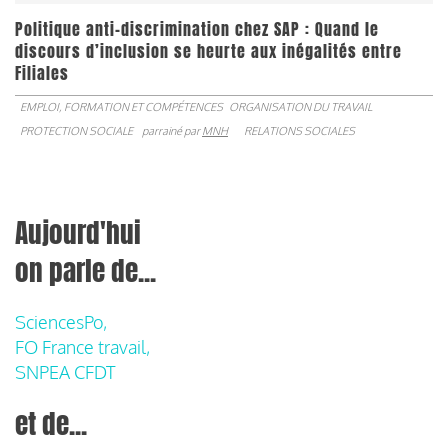
Politique anti-discrimination chez SAP : Quand le
discours d’inclusion se heurte aux inégalités entre
Filiales
EMPLOI, FORMATION ET COMPÉTENCES
ORGANISATION DU TRAVAIL
PROTECTION SOCIALE
parrainé par
MNH
RELATIONS SOCIALES
Aujourd'hui
on parle de...
SciencesPo,
FO France travail,
SNPEA CFDT
et de...