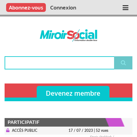
Aller
Qui sommes nous ?
Vous publiez
Nous publions
Contactez-nous
Abonnez-vous
Connexion
Main
au
contenu
navigation
principal
Rechercher
Devenez membre
PARTICIPATIF
ACCÈS PUBLIC
17 / 07 / 2023
| 52 vues
Denis Stokkink /