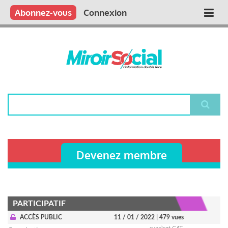
Aller
Qui sommes nous ?
Vous publiez
Nous publions
Contactez-nous
Abonnez-vous
Connexion
Main
au
contenu
navigation
principal
Rechercher
Devenez membre
PARTICIPATIF
ACCÈS PUBLIC
11 / 01 / 2022
| 479 vues
syndicat CAT-