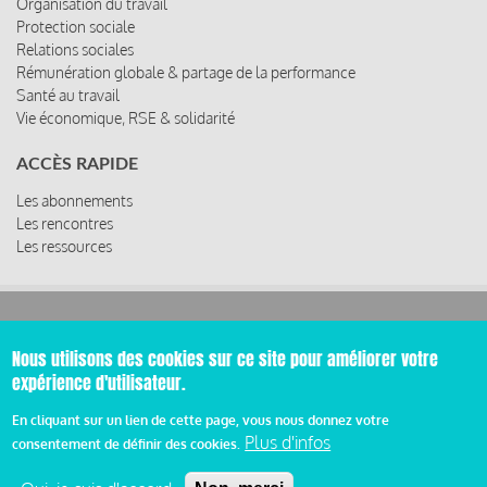
Organisation du travail
Protection sociale
Relations sociales
Rémunération globale & partage de la performance
Santé au travail
Vie économique, RSE & solidarité
ACCÈS RAPIDE
Les abonnements
Les rencontres
Les ressources
© 2019 Miroir Social - Réalisé par
Cafffeine
Nous utilisons des cookies sur ce site pour améliorer votre
expérience d'utilisateur.
Mentions légales et condition générale d’utilisation et
Pied
d’abonnement
En cliquant sur un lien de cette page, vous nous donnez votre
Plus d'infos
consentement de définir des cookies.
de