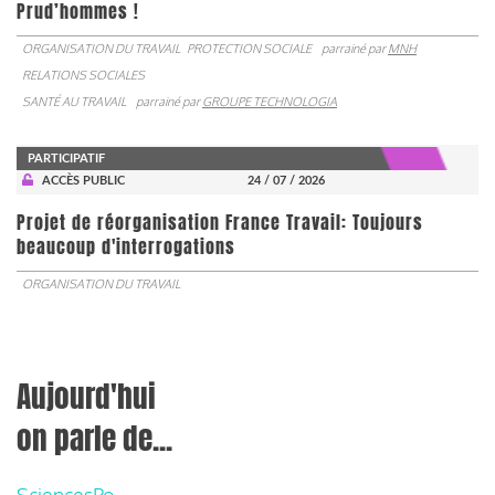
Prud’hommes !
ORGANISATION DU TRAVAIL
PROTECTION SOCIALE
parrainé par
MNH
RELATIONS SOCIALES
SANTÉ AU TRAVAIL
parrainé par
GROUPE TECHNOLOGIA
PARTICIPATIF
ACCÈS PUBLIC
24 / 07 / 2026
Projet de réorganisation France Travail: Toujours
beaucoup d'interrogations
ORGANISATION DU TRAVAIL
Aujourd'hui
on parle de...
SciencesPo,