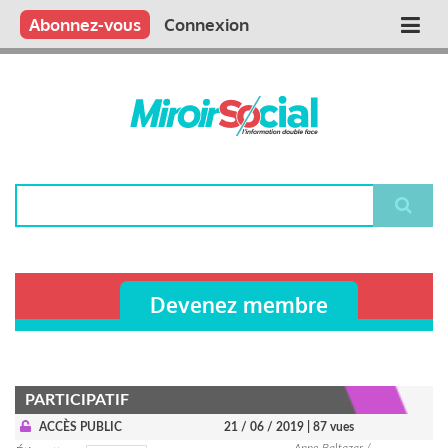
Aller
Qui sommes nous ?
Vous publiez
Nous publions
Contactez-nous
Abonnez-vous
Connexion
Main
au
contenu
navigation
principal
Rechercher
Devenez membre
PARTICIPATIF
ACCÈS PUBLIC
21 / 06 / 2019
| 87 vues
Anne Baltazar /