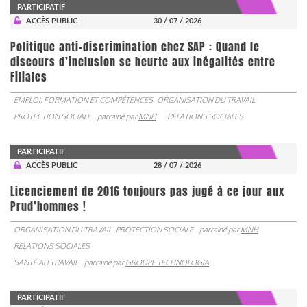
PARTICIPATIF
ACCÈS PUBLIC
30 / 07 / 2026
Politique anti-discrimination chez SAP : Quand le
discours d’inclusion se heurte aux inégalités entre
Filiales
EMPLOI, FORMATION ET COMPÉTENCES
ORGANISATION DU TRAVAIL
PROTECTION SOCIALE
parrainé par
MNH
RELATIONS SOCIALES
PARTICIPATIF
ACCÈS PUBLIC
28 / 07 / 2026
Licenciement de 2016 toujours pas jugé à ce jour aux
Prud’hommes !
ORGANISATION DU TRAVAIL
PROTECTION SOCIALE
parrainé par
MNH
RELATIONS SOCIALES
SANTÉ AU TRAVAIL
parrainé par
GROUPE TECHNOLOGIA
PARTICIPATIF