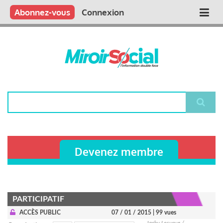
Aller
Qui sommes nous ?
Vous publiez
Nous publions
Contactez-nous
Abonnez-vous
Connexion
Main
au
contenu
navigation
principal
Rechercher
Devenez membre
PARTICIPATIF
ACCÈS PUBLIC
07 / 01 / 2015
| 99 vues
Jacky Lesueur /