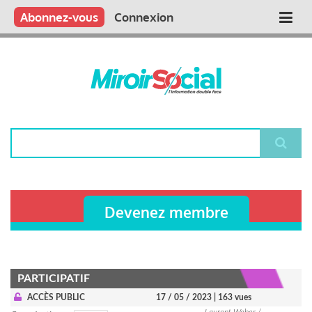
Aller
Qui sommes nous ?
Vous publiez
Nous publions
Contactez-nous
Abonnez-vous
Connexion
Main
au
contenu
navigation
principal
Rechercher
Devenez membre
PARTICIPATIF
ACCÈS PUBLIC
17 / 05 / 2023
| 163 vues
Laurent Weber /