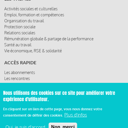
Activités sociales et culturelles
Emploi, formation et compétences
Organisation du travail
Protection sociale
Relations sociales
Rémunération globale & partage de la performance
Santé au travail
Vie économique, RSE & solidarité
ACCÈS RAPIDE
Les abonnements
Les rencontres
Les ressources
Nous utilisons des cookies sur ce site pour améliorer votre
expérience d'utilisateur.
© 2019 Miroir Social - Réalisé par
Cafffeine
En cliquant sur un lien de cette page, vous nous donnez votre
Mentions légales et condition générale d’utilisation et
Plus d'infos
consentement de définir des cookies.
Pied
d’abonnement
Oui, je suis d'accord
Non, merci