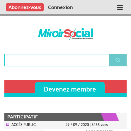
Aller
Qui sommes nous ?
Vous publiez
Nous publions
Contactez-nous
Abonnez-vous
Connexion
Main
au
contenu
navigation
principal
Rechercher
Devenez membre
PARTICIPATIF
ACCÈS PUBLIC
29 / 09 / 2020
| 8455 vues
Observateur Social