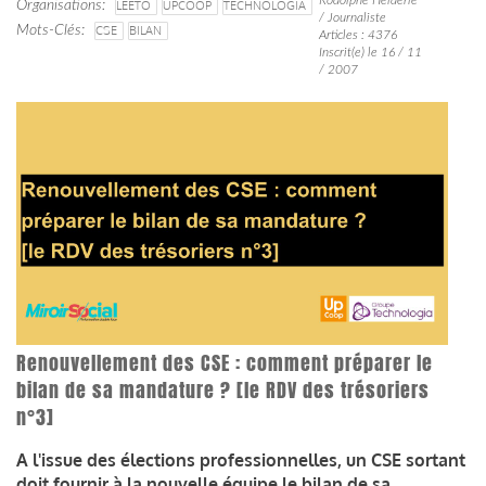
Organisations
LEETO
UPCOOP
TECHNOLOGIA
/ Journaliste
Mots-Clés
CSE
BILAN
Articles : 4376
Inscrit(e) le 16 / 11
/ 2007
Renouvellement des CSE : comment préparer le
bilan de sa mandature ? [le RDV des trésoriers
n°3]
A l'issue des élections professionnelles, un CSE sortant
doit fournir à la nouvelle équipe le bilan de sa