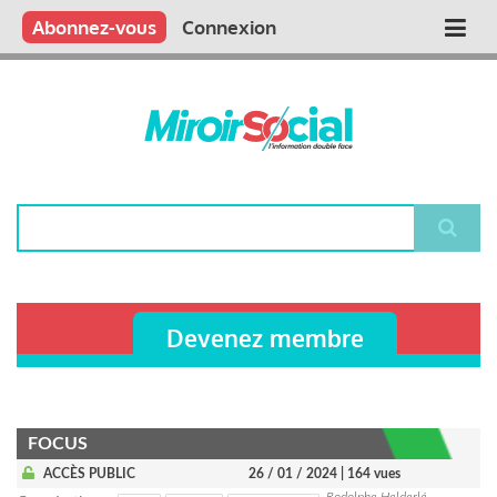
Aller
Qui sommes nous ?
Vous publiez
Nous publions
Contactez-nous
Abonnez-vous
Connexion
Main
au
contenu
navigation
principal
Rechercher
Devenez membre
FOCUS
ACCÈS PUBLIC
26 / 01 / 2024
| 164 vues
Rodolphe Helderlé