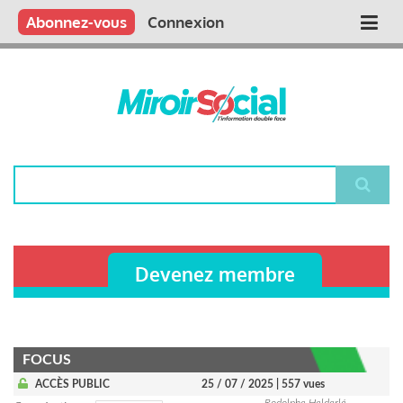
Aller
Qui sommes nous ?
Vous publiez
Nous publions
Contactez-nous
Abonnez-vous
Connexion
Main
au
contenu
navigation
principal
Rechercher
Devenez membre
FOCUS
ACCÈS PUBLIC
25 / 07 / 2025
| 557 vues
Rodolphe Helderlé