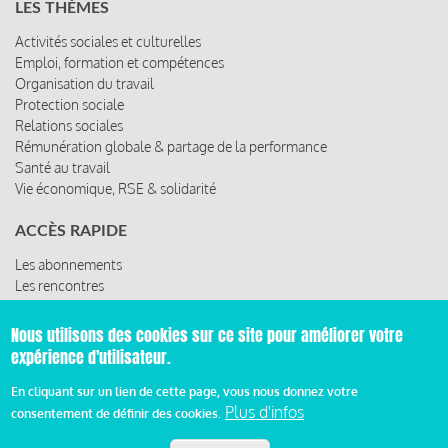
LES THÈMES
Activités sociales et culturelles
Emploi, formation et compétences
Organisation du travail
Protection sociale
Relations sociales
Rémunération globale & partage de la performance
Santé au travail
Vie économique, RSE & solidarité
ACCÈS RAPIDE
Les abonnements
Les rencontres
Les ressources
Nous utilisons des cookies sur ce site pour améliorer votre
expérience d'utilisateur.
© 2019 Miroir Social - Réalisé par
Cafffeine
En cliquant sur un lien de cette page, vous nous donnez votre
Plus d'infos
consentement de définir des cookies.
Mentions légales et condition générale d’utilisation et