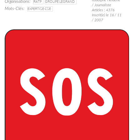
Organisations
RATP
GROUPE LEGRAND
/ Journaliste
Mots-Clés
EXPERTISE CSE
Articles : 4376
Inscrit(e) le 16 / 11
/ 2007