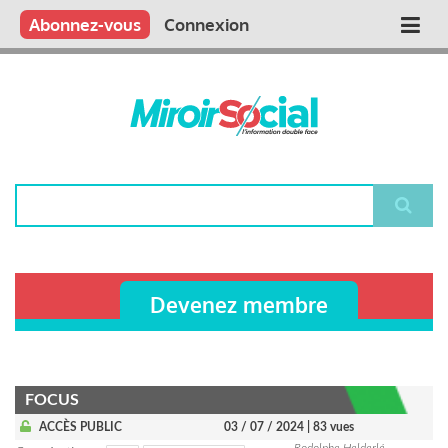
Aller
Qui sommes nous ?
Vous publiez
Nous publions
Contactez-nous
Abonnez-vous
Connexion
Main
au
contenu
navigation
principal
Rechercher
Devenez membre
FOCUS
ACCÈS PUBLIC
03 / 07 / 2024
| 83 vues
Rodolphe Helderlé