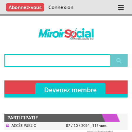
Aller
Qui sommes nous ?
Vous publiez
Nous publions
Contactez-nous
Abonnez-vous
Connexion
Main
au
contenu
navigation
principal
Rechercher
Devenez membre
PARTICIPATIF
ACCÈS PUBLIC
07 / 10 / 2024
| 112 vues
Jean Meyronneinc