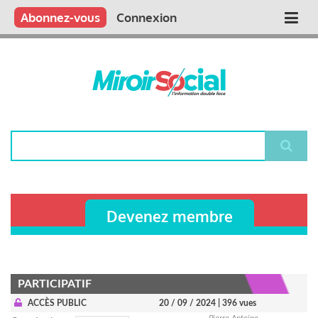
Aller
Qui sommes nous ?
Vous publiez
Nous publions
Contactez-nous
Abonnez-vous
Connexion
Main
au
contenu
navigation
principal
Rechercher
Devenez membre
PARTICIPATIF
ACCÈS PUBLIC
20 / 09 / 2024
| 396 vues
Pierre Antoine