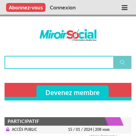
Aller
Qui sommes nous ?
Vous publiez
Nous publions
Contactez-nous
Abonnez-vous
Connexion
Main
au
contenu
navigation
principal
Rechercher
Devenez membre
PARTICIPATIF
ACCÈS PUBLIC
15 / 01 / 2024
| 208 vues
Valérie Forgeront /