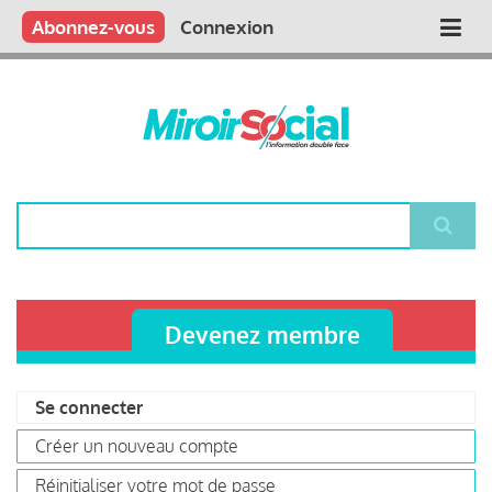
Aller
Qui sommes nous ?
Vous publiez
Nous publions
Contactez-nous
Abonnez-vous
Connexion
Main
au
contenu
navigation
principal
Rechercher
Devenez membre
Se connecter
(onglet
Primary
actif)
Créer un nouveau compte
tabs
Réinitialiser votre mot de passe