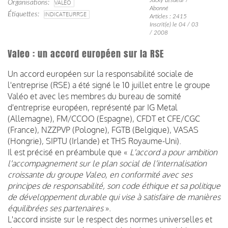
Organisations
VALEO
Abonné
Étiquettes
INDICATEURRSE
Articles : 2415
Inscrit(e) le 04 / 03
/ 2008
Valeo : un accord européen sur la RSE
Un accord européen sur la responsabilité sociale de
l'entreprise (RSE) a été signé le 10 juillet entre le groupe
Valéo et avec les membres du bureau de somité
d'entreprise européen, représenté par IG Metal
(Allemagne), FM/CCOO (Espagne), CFDT et CFE/CGC
(France), NZZPVP (Pologne), FGTB (Belgique), VASAS
(Hongrie), SIPTU (Irlande) et THS Royaume-Uni).
Il est précisé en préambule que «
L'accord a pour ambition
l'accompagnement sur le plan social de l'internalisation
croissante du groupe Valeo, en conformité avec ses
principes de responsabilité, son code éthique et sa politique
de développement durable qui vise à satisfaire de manières
équilibrées ses partenaires
».
L'accord insiste sur le respect des normes universelles et